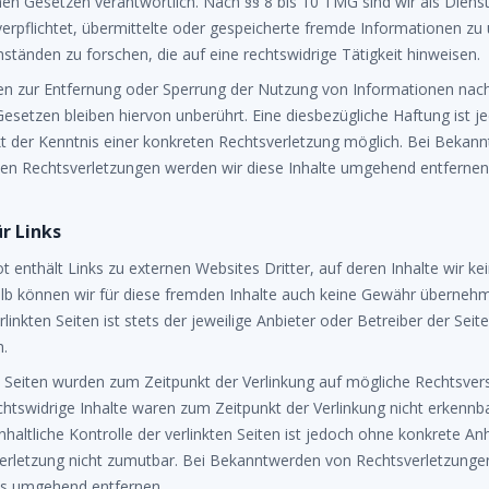
en Gesetzen verantwortlich. Nach §§ 8 bis 10 TMG sind wir als Diens
verpflichtet, übermittelte oder gespeicherte fremde Informationen z
tänden zu forschen, die auf eine rechtswidrige Tätigkeit hinweisen.
gen zur Entfernung oder Sperrung der Nutzung von Informationen nac
esetzen bleiben hiervon unberührt. Eine diesbezügliche Haftung ist j
t der Kenntnis einer konkreten Rechtsverletzung möglich. Bei Bekan
en Rechtsverletzungen werden wir diese Inhalte umgehend entfernen
r Links
 enthält Links zu externen Websites Dritter, auf deren Inhalte wir kei
lb können wir für diese fremden Inhalte auch keine Gewähr übernehm
rlinkten Seiten ist stets der jeweilige Anbieter oder Betreiber der Seit
h.
n Seiten wurden zum Zeitpunkt der Verlinkung auf mögliche Rechtsve
chtswidrige Inhalte waren zum Zeitpunkt der Verlinkung nicht erkennba
haltliche Kontrolle der verlinkten Seiten ist jedoch ohne konkrete An
verletzung nicht zumutbar. Bei Bekanntwerden von Rechtsverletzunge
nks umgehend entfernen.