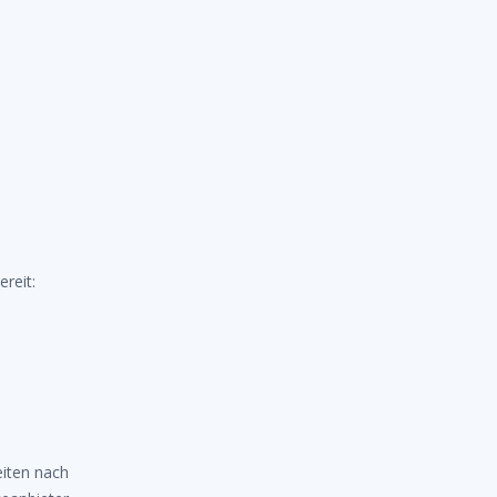
reit:
eiten nach