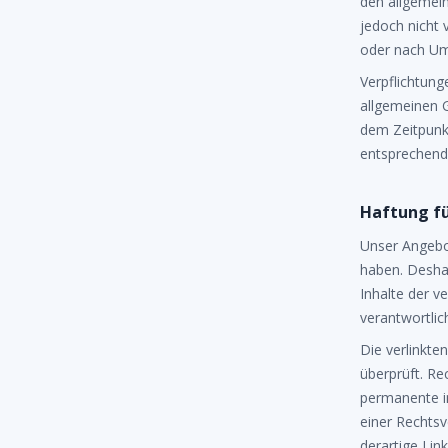
den allgemein
jedoch nicht 
oder nach Ums
Verpflichtun
allgemeinen G
dem Zeitpunk
entsprechend
Haftung fü
Unser Angebot
haben. Desha
Inhalte der ve
verantwortlic
Die verlinkte
überprüft. Re
permanente in
einer Rechts
derartige Li