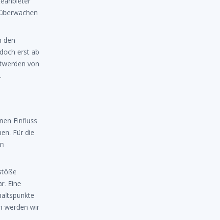
teanbieter
u überwachen
h den
edoch erst ab
ntwerden von
.
nen Einfluss
en. Für die
en
rstöße
r. Eine
haltspunkte
n werden wir