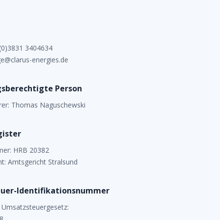
 (0)3831 3404634
ge@clarus-energies.de
sberechtigte Person
rer: Thomas Naguschewski
ister
mer: HRB 20382
ht: Amtsgericht Stralsund
uer-Identifikationsnummer
 Umsatzsteuergesetz:
8