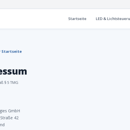
Startseite
LED & Lichtsteuer
 Startseite
essum
ß § 5 TMG
gies GmbH
-Straße 42
und