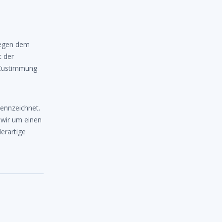
liegen dem
t der
 Zustimmung
kennzeichnet.
 wir um einen
erartige